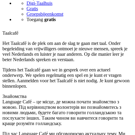
Digi-Taalhuis
Gratis
Groepsbijeenkomst
Toegang
gratis
Taalcafé
Het Taalcafé is de plek om aan de slag te gaan met taal. Onder
begeleiding van vrijwilligers ontmoet je nieuwe mensen, spreek je
veel Nederlands en luister je naar anderen. Op die manier leer je
beter Nederlands spreken en verstaan.
Tijdens het Taalcafé gaan we in gesprek over een actueel
onderwerp. We spelen regelmatig een spel en je kunt er vragen
stellen. Aanmelden voor het Taalcafé is niet nodig. Je kunt gewoon
binnenlopen.
Знайомства
Language Café – це місце, де можна почати знайомство з
мовою. Під керівництвом волонтерів ви познайомитесь з
новими людьми, будете багато говорити голландською та
послухаєте інших. Таким чином ви навчитеся говорити та
краще розуміти голландську.
Під час Language Café ми обговорюємо актуальну тему. Ми