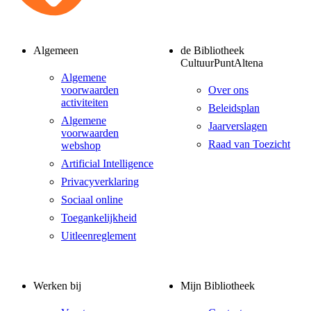
Algemeen
de Bibliotheek
CultuurPuntAltena
Algemene
voorwaarden
Over ons
activiteiten
Beleidsplan
Algemene
Jaarverslagen
voorwaarden
Raad van Toezicht
webshop
Artificial Intelligence
Privacyverklaring
Sociaal online
Toegankelijkheid
Uitleenreglement
Werken bij
Mijn Bibliotheek