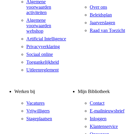
Algemene
voorwaarden
Over ons
activiteiten
Beleidsplan
Algemene
Jaarverslagen
voorwaarden
Raad van Toezicht
webshop
Artificial Intelligence
Privacyverklaring
Sociaal online
Toegankelijkheid
Uitleenreglement
Werken bij
Mijn Bibliotheek
Vacatures
Contact
Vrijwilligers
E-mailnieuwsbrief
Stageplaatsen
Inloggen
Klantenservice