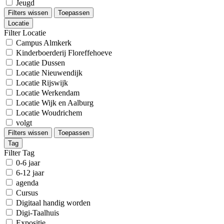
Jeugd
Filters wissen
Toepassen
Locatie
Filter Locatie
Campus Almkerk
Kinderboerderij Floreffehoeve
Locatie Dussen
Locatie Nieuwendijk
Locatie Rijswijk
Locatie Werkendam
Locatie Wijk en Aalburg
Locatie Woudrichem
volgt
Filters wissen
Toepassen
Tag
Filter Tag
0-6 jaar
6-12 jaar
agenda
Cursus
Digitaal handig worden
Digi-Taalhuis
Expositie