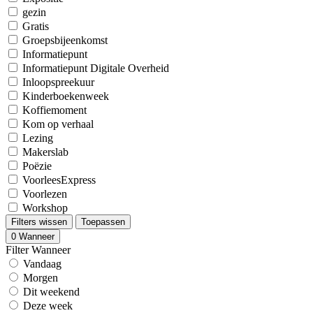
gezin
Gratis
Groepsbijeenkomst
Informatiepunt
Informatiepunt Digitale Overheid
Inloopspreekuur
Kinderboekenweek
Koffiemoment
Kom op verhaal
Lezing
Makerslab
Poëzie
VoorleesExpress
Voorlezen
Workshop
Filters wissen
Toepassen
0
Wanneer
Filter Wanneer
Vandaag
Morgen
Dit weekend
Deze week