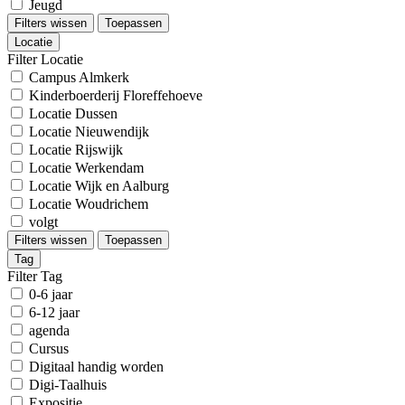
Jeugd
Filters wissen
Toepassen
Locatie
Filter Locatie
Campus Almkerk
Kinderboerderij Floreffehoeve
Locatie Dussen
Locatie Nieuwendijk
Locatie Rijswijk
Locatie Werkendam
Locatie Wijk en Aalburg
Locatie Woudrichem
volgt
Filters wissen
Toepassen
Tag
Filter Tag
0-6 jaar
6-12 jaar
agenda
Cursus
Digitaal handig worden
Digi-Taalhuis
Expositie