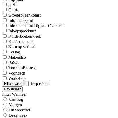
gezin
Gratis
Groepsbijeenkomst
Informatiepunt
Informatiepunt Digitale Overheid
Inloopspreekuur
Kinderboekenweek
Koffiemoment
Kom op verhaal
Lezing
Makerslab
Poëzie
VoorleesExpress
Voorlezen
Workshop
Filters wissen
Toepassen
0
Wanneer
Filter Wanneer
Vandaag
Morgen
Dit weekend
Deze week