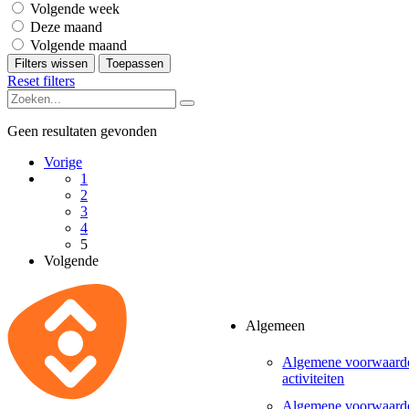
Volgende week
Deze maand
Volgende maand
Filters wissen
Toepassen
Reset filters
Geen resultaten gevonden
Vorige
1
2
3
4
5
Volgende
Algemeen
Algemene voorwaard
activiteiten
Algemene voorwaard