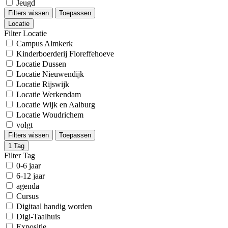
Jeugd
Filters wissen
Toepassen
Locatie
Filter Locatie
Campus Almkerk
Kinderboerderij Floreffehoeve
Locatie Dussen
Locatie Nieuwendijk
Locatie Rijswijk
Locatie Werkendam
Locatie Wijk en Aalburg
Locatie Woudrichem
volgt
Filters wissen
Toepassen
1
Tag
Filter Tag
0-6 jaar
6-12 jaar
agenda
Cursus
Digitaal handig worden
Digi-Taalhuis
Expositie