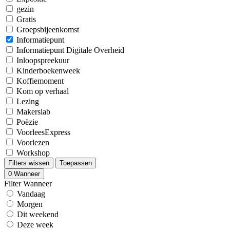
gezin
Gratis
Groepsbijeenkomst
Informatiepunt
Informatiepunt Digitale Overheid
Inloopspreekuur
Kinderboekenweek
Koffiemoment
Kom op verhaal
Lezing
Makerslab
Poëzie
VoorleesExpress
Voorlezen
Workshop
Filters wissen
Toepassen
0
Wanneer
Filter Wanneer
Vandaag
Morgen
Dit weekend
Deze week