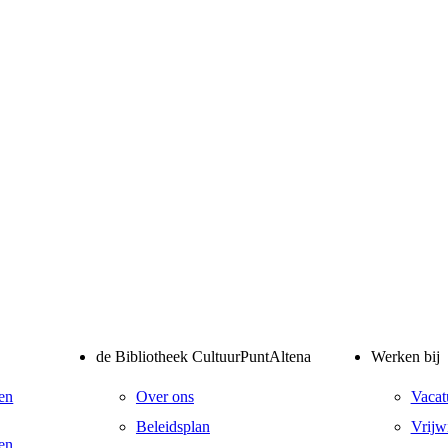
de Bibliotheek CultuurPuntAltena
Werken bij
en
Over ons
Vacat
Beleidsplan
Vrijwi
en