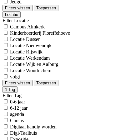
Jeugd
Filters wissen
Toepassen
Locatie
Filter Locatie
Campus Almkerk
Kinderboerderij Floreffehoeve
Locatie Dussen
Locatie Nieuwendijk
Locatie Rijswijk
Locatie Werkendam
Locatie Wijk en Aalburg
Locatie Woudrichem
volgt
Filters wissen
Toepassen
1
Tag
Filter Tag
0-6 jaar
6-12 jaar
agenda
Cursus
Digitaal handig worden
Digi-Taalhuis
Expositie