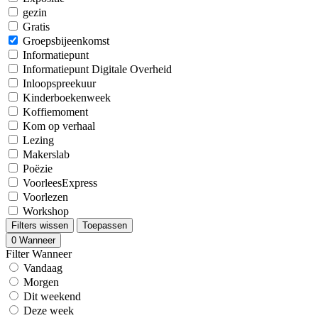
gezin
Gratis
Groepsbijeenkomst
Informatiepunt
Informatiepunt Digitale Overheid
Inloopspreekuur
Kinderboekenweek
Koffiemoment
Kom op verhaal
Lezing
Makerslab
Poëzie
VoorleesExpress
Voorlezen
Workshop
Filters wissen
Toepassen
0
Wanneer
Filter Wanneer
Vandaag
Morgen
Dit weekend
Deze week