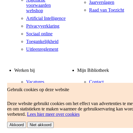
Jaarverslagen
voorwaarden
Raad van Toezicht
webshop
Artificial Intelligence
Privacyverklaring
Sociaal online
Toegankelijkheid
Uitleenreglement
Werken bij
Mijn Bibliotheek
Vacatures
Contact
Gebruik cookies op deze website
Vrijwilligers
E-mailnieuwsbrief
Stageplaatsen
Inloggen
Deze website gebruikt cookies om het effect van advertenties te me
Klantenservice
en om statistieken te maken waarmee de gebruikservaring kan wor
Opzeggen
verbeterd.
Lees hier meer over cookies
lidmaatschap
Akkoord
Niet akkoord