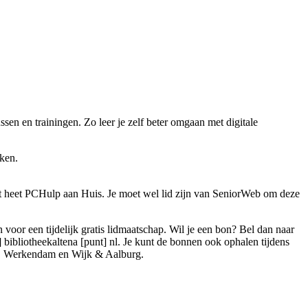
sen en trainingen. Zo leer je zelf beter omgaan met digitale
aken.
it heet PCHulp aan Huis. Je moet wel lid zijn van SeniorWeb om deze
n voor een tijdelijk gratis lidmaatschap. Wil je een bon? Bel dan naar
] bibliotheekaltena [punt] nl
. Je kunt de bonnen ook ophalen tijdens
m, Werkendam en Wijk & Aalburg.