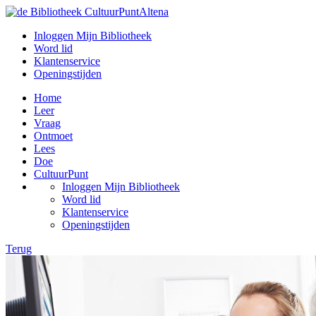
Inloggen Mijn Bibliotheek
Word lid
Klantenservice
Openingstijden
Home
Leer
Vraag
Ontmoet
Lees
Doe
CultuurPunt
Inloggen Mijn Bibliotheek
Word lid
Klantenservice
Openingstijden
Terug