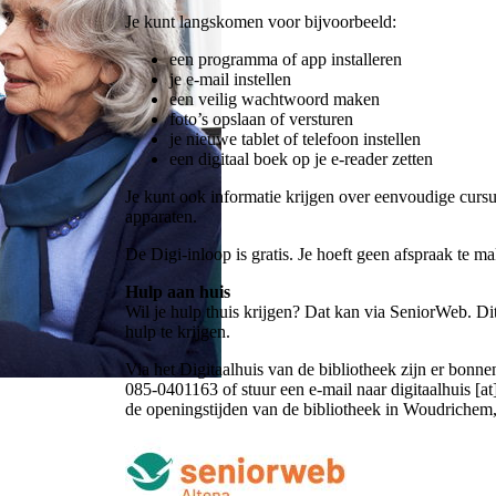
Je kunt langskomen voor bijvoorbeeld:
een programma of app installeren
je e-mail instellen
een veilig wachtwoord maken
foto’s opslaan of versturen
je nieuwe tablet of telefoon instellen
een digitaal boek op je e-reader zetten
Je kunt ook informatie krijgen over eenvoudige cursus
apparaten.
De Digi-inloop is gratis. Je hoeft geen afspraak te m
Hulp aan huis
Wil je hulp thuis krijgen? Dat kan via SeniorWeb. D
hulp te krijgen.
Via het Digitaalhuis van de bibliotheek zijn er bonne
085-0401163 of
stuur een e-mail naar
digitaalhuis [at
de openingstijden van de bibliotheek in Woudriche