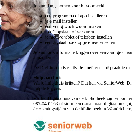
Je kunt langskomen voor bijvoorbeeld:
een programma of app installeren
je e-mail instellen
een veilig wachtwoord maken
foto’s opslaan of versturen
je nieuwe tablet of telefoon instellen
een digitaal boek op je e-reader zetten
Je kunt ook informatie krijgen over eenvoudige cursus
apparaten.
De Digi-inloop is gratis. Je hoeft geen afspraak te m
Hulp aan huis
Wil je hulp thuis krijgen? Dat kan via SeniorWeb. D
hulp te krijgen.
Via het Digitaalhuis van de bibliotheek zijn er bonne
085-0401163 of
stuur een e-mail naar
digitaalhuis [at
de openingstijden van de bibliotheek in Woudriche