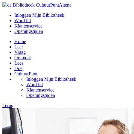
Inloggen Mijn Bibliotheek
Word lid
Klantenservice
Openingstijden
Home
Leer
Vraag
Ontmoet
Lees
Doe
CultuurPunt
Inloggen Mijn Bibliotheek
Word lid
Klantenservice
Openingstijden
Terug