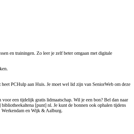
sen en trainingen. Zo leer je zelf beter omgaan met digitale
aken.
it heet PCHulp aan Huis. Je moet wel lid zijn van SeniorWeb om deze
n voor een tijdelijk gratis lidmaatschap. Wil je een bon? Bel dan naar
] bibliotheekaltena [punt] nl
. Je kunt de bonnen ook ophalen tijdens
m, Werkendam en Wijk & Aalburg.