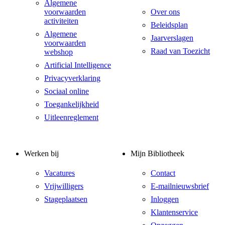
Algemene
voorwaarden
Over ons
activiteiten
Beleidsplan
Algemene
Jaarverslagen
voorwaarden
Raad van Toezicht
webshop
Artificial Intelligence
Privacyverklaring
Sociaal online
Toegankelijkheid
Uitleenreglement
Werken bij
Mijn Bibliotheek
Vacatures
Contact
Vrijwilligers
E-mailnieuwsbrief
Stageplaatsen
Inloggen
Klantenservice