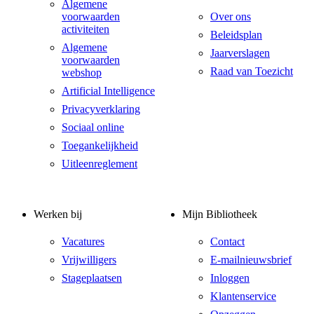
Algemene
voorwaarden
Over ons
activiteiten
Beleidsplan
Algemene
Jaarverslagen
voorwaarden
Raad van Toezicht
webshop
Artificial Intelligence
Privacyverklaring
Sociaal online
Toegankelijkheid
Uitleenreglement
Werken bij
Mijn Bibliotheek
Vacatures
Contact
Vrijwilligers
E-mailnieuwsbrief
Stageplaatsen
Inloggen
Klantenservice