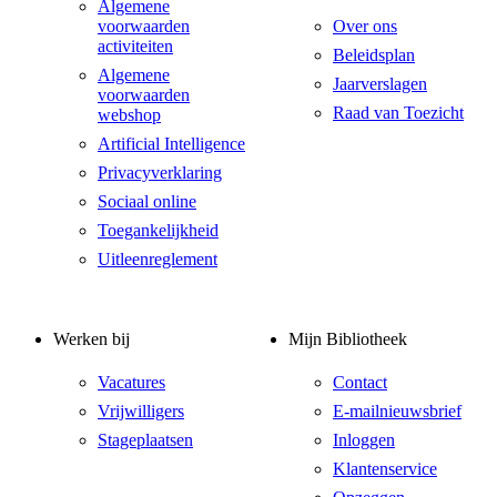
Algemene
voorwaarden
Over ons
activiteiten
Beleidsplan
Algemene
Jaarverslagen
voorwaarden
Raad van Toezicht
webshop
Artificial Intelligence
Privacyverklaring
Sociaal online
Toegankelijkheid
Uitleenreglement
Werken bij
Mijn Bibliotheek
Vacatures
Contact
Vrijwilligers
E-mailnieuwsbrief
Stageplaatsen
Inloggen
Klantenservice