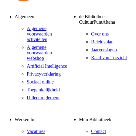
Algemeen
de Bibliotheek
CultuurPuntAltena
Algemene
voorwaarden
Over ons
activiteiten
Beleidsplan
Algemene
Jaarverslagen
voorwaarden
Raad van Toezicht
webshop
Artificial Intelligence
Privacyverklaring
Sociaal online
Toegankelijkheid
Uitleenreglement
Werken bij
Mijn Bibliotheek
Vacatures
Contact