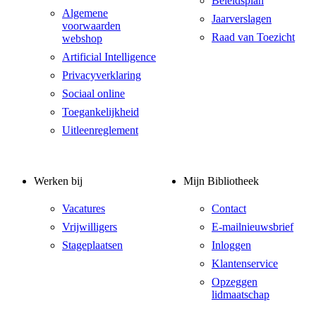
Beleidsplan
Algemene
Jaarverslagen
voorwaarden
Raad van Toezicht
webshop
Artificial Intelligence
Privacyverklaring
Sociaal online
Toegankelijkheid
Uitleenreglement
Werken bij
Mijn Bibliotheek
Vacatures
Contact
Vrijwilligers
E-mailnieuwsbrief
Stageplaatsen
Inloggen
Klantenservice
Opzeggen
lidmaatschap