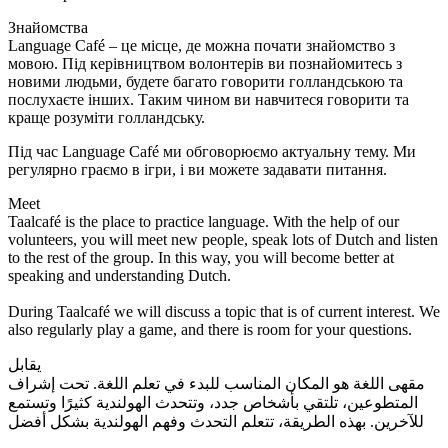
Знайомства
Language Café – це місце, де можна почати знайомство з
мовою. Під керівництвом волонтерів ви познайомитесь з
новими людьми, будете багато говорити голландською та
послухаєте інших. Таким чином ви навчитеся говорити та
краще розуміти голландську.
Під час Language Café ми обговорюємо актуальну тему. Ми
регулярно граємо в ігри, і ви можете задавати питання.
Meet
Taalcafé is the place to practice language. With the help of our
volunteers, you will meet new people, speak lots of Dutch and listen
to the rest of the group. In this way, you will become better at
speaking and understanding Dutch.
During Taalcafé we will discuss a topic that is of current interest. We
also regularly play a game, and there is room for your questions.
يقابل
مقهى اللغة هو المكان المناسب للبدء في تعلم اللغة. تحت إشراف
المتطوعين، تلتقي بأشخاص جدد، وتتحدث الهولندية كثيرًا وتستمع
للآخرين. بهذه الطريقة، تتعلم التحدث وفهم الهولندية بشكل أفضل